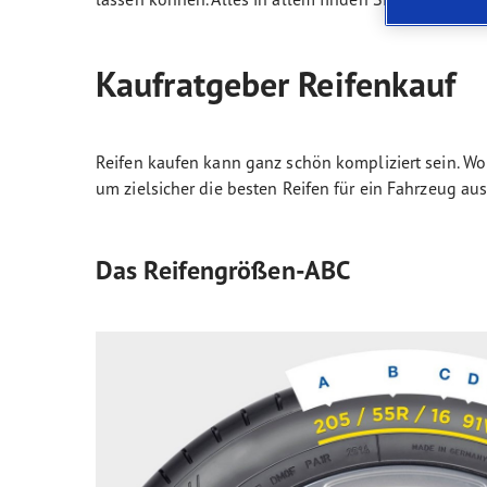
Glossaire
l'Avenir de la mobilité électrique
Vect
Kaufratgeber Reifenkauf
Reifen kaufen kann ganz schön kompliziert sein. W
um zielsicher die besten Reifen für ein Fahrzeug a
Das Reifengrößen-ABC