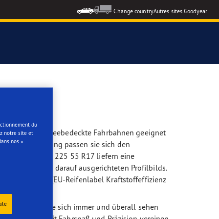
Change country
Autres sites Goodyear
formance 3
e
onctionnement du
se oder sogar schneebedeckte Fahrbahnen geeignet
 notre site et
dans nos «
lle Gummimischung passen sie sich den
 Allwetterreifen 225 55 R17 liefern eine
nee, dank des darauf ausgerichteten Profilbilds.
17 101V zeigt (EU-Reifenlabel Kraftstoffeffizienz
ale
esign, mit dem Sie sich immer und überall sehen
t und Komfort mit Fahrspaß und Präzision vereinen.