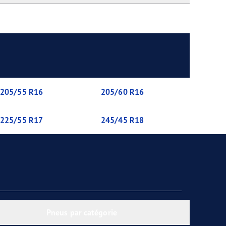
205/55 R16
205/60 R16
225/55 R17
245/45 R18
Pneus par catégorie