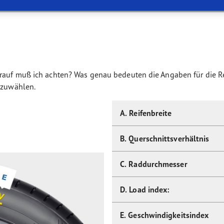
or 4Seasons GEN-3
orauf muß ich achten? Was genau bedeuten die Angaben für die 
uszuwählen.
A. Reifenbreite
B. Querschnittsverhältnis
C. Raddurchmesser
D. Load index:
E. Geschwindigkeitsindex