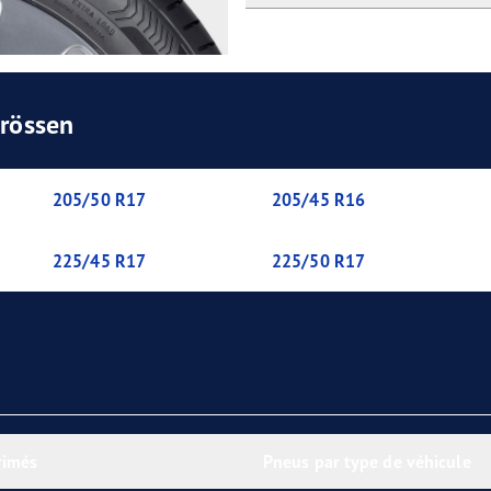
Grössen
205/50 R17
205/45 R16
225/45 R17
225/50 R17
rimés
Pneus par type de véhicule