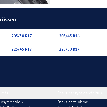
Grössen
205/50 R17
205/45 R16
225/45 R17
225/50 R17
rimés
Pneus par type de véhicule
 Asymmetric 6
Pneus de tourisme