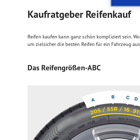
Glossaire
l'Avenir de la mobilité électrique
Vect
Kaufratgeber Reifenkauf
Reifen kaufen kann ganz schön kompliziert sein. W
um zielsicher die besten Reifen für ein Fahrzeug a
Das Reifengrößen-ABC