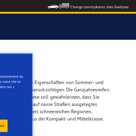
Change country
Autres sites Goodyear
formance 3
e
onctionnement du
n sie die positiven Eigenschaften von Sommer- und
 notre site et
dans nos «
0 R17 durchaus berücksichtigen. Die Ganzjahresreifen
mmimischung. Diese soll gewährleisten, dass Sie
n haben ein mehr auf nasse Straßen ausgelegtes
n Sie in besonders schneereichen Regionen,
für Fahrzeuge aus der Kompakt- und Mittelklasse.
ale