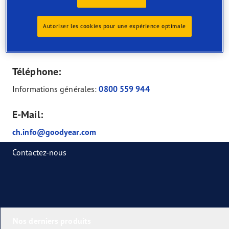
Adresse
Autoriser les cookies pour une expérience optimale
Industriestrasse 28
CH-8604 Volketswil
Téléphone:
Informations générales:
0800 559 944
E-Mail:
ch.info@goodyear.com
Contactez-nous
Nos derniers produits