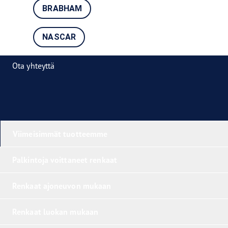
BRABHAM
NASCAR
Ota yhteyttä
Viimeisimmät tuotteemme
Palkintoja voittaneet renkaat
Renkaat ajoneuvon mukaan
Renkaat luokan mukaan