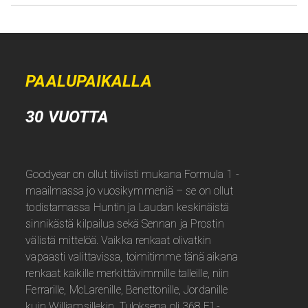
PAALUPAIKALLA
30 VUOTTA
Goodyear on ollut tiiviisti mukana Formula 1 -
maailmassa jo vuosikymmeniä – se on ollut
todistamassa Huntin ja Laudan keskinäistä
sinnikästä kilpailua sekä Sennan ja Prostin
välistä mittelöä. Vaikka renkaat olivatkin
vapaasti valittavissa, toimitimme tänä aikana
renkaat kaikille merkittävimmille talleille, niin
Ferrarille, McLarenille, Benettonille, Jordanille
kuin Williamsillekin. Tuloksena oli 368 F1-