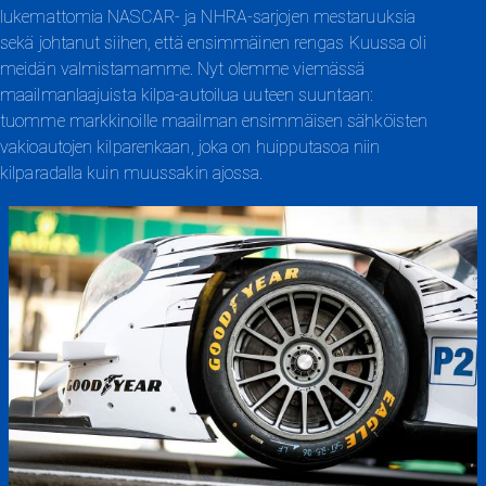
lukemattomia NASCAR- ja NHRA-sarjojen mestaruuksia
sekä johtanut siihen, että ensimmäinen rengas Kuussa oli
meidän valmistamamme. Nyt olemme viemässä
maailmanlaajuista kilpa-autoilua uuteen suuntaan:
tuomme markkinoille maailman ensimmäisen sähköisten
vakioautojen kilparenkaan, joka on huipputasoa niin
kilparadalla kuin muussakin ajossa.