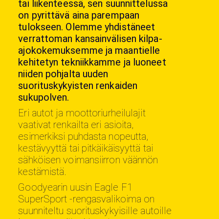
tai liikenteessä, sen suunnittelussa
on pyrittävä aina parempaan
tulokseen. Olemme yhdistäneet
verrattoman kansainvälisen kilpa-
ajokokemuksemme ja maantielle
kehitetyn tekniikkamme ja luoneet
niiden pohjalta uuden
suorituskykyisten renkaiden
sukupolven.
Eri autot ja moottoriurheilulajit
vaativat renkailta eri asioita,
esimerkiksi puhdasta nopeutta,
kestävyyttä tai pitkäikäisyyttä tai
sähköisen voimansiirron väännön
kestämistä.
Goodyearin uusin Eagle F1
SuperSport -rengasvalikoima on
suunniteltu suorituskykyisille autoille