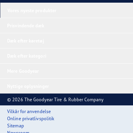
Vores nyeste produkter
Prisvindende dæk
Dæk efter køretøj
Dæk efter kategori
Mere Goodyear
Nyttige oplysninger
© 2026 The Goodyear Tire & Rubber Company
Vilkår for anvendelse
Online privatlivspolitik
Sitemap
Newsroom