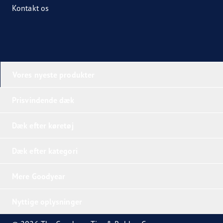
Kontakt os
Vores nyeste produkter
Prisvindende dæk
Dæk efter køretøj
Dæk efter kategori
Mere Goodyear
Nyttige oplysninger