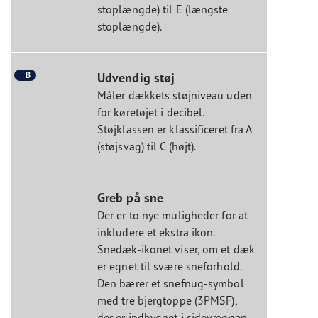
stoplængde) til E (længste
stoplængde).
B
Udvendig støj
Måler dækkets støjniveau uden
for køretøjet i decibel.
Støjklassen er klassificeret fra A
(støjsvag) til C (højt).
Greb på sne
Der er to nye muligheder for at
inkludere et ekstra ikon.
Snedæk-ikonet viser, om et dæk
er egnet til svære sneforhold.
Den bærer et snefnug-symbol
med tre bjergtoppe (3PMSF),
der er indbygget i sidevæggen