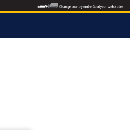
Change country
Andre Goodyear-websteder