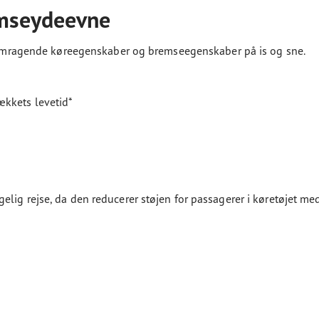
emseydeevne
fremragende køreegenskaber og bremseegenskaber på is og sne.
ækkets levetid*
ig rejse, da den reducerer støjen for passagerer i køretøjet med 