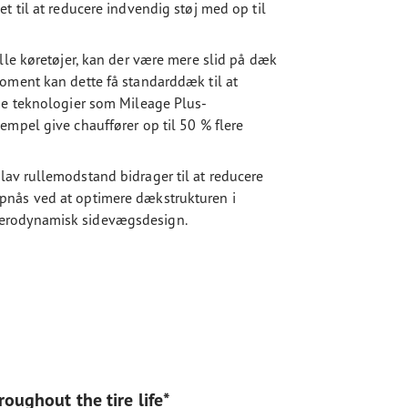
t til at reducere indvendig støj med op til
lle køretøjer, kan der være mere slid på dæk
oment kan dette få standarddæk til at
ge teknologier som Mileage Plus-
empel give chauffører op til 50 % flere
av rullemodstand bidrager til at reducere
pnås ved at optimere dækstrukturen i
aerodynamisk sidevægsdesign.
oughout the tire life*