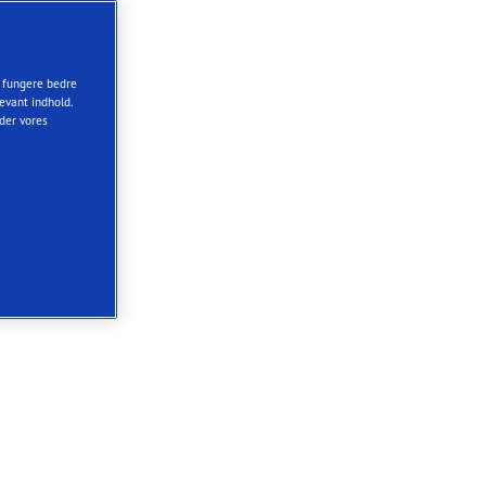
t fungere bedre
evant indhold.
nder vores