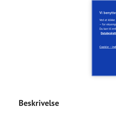
Ordliste for dæk
Goodyear RACING
Fre
Vi benytte
Ved at klikke
F
– for eksemp
Du kan til en
S
Databeskytt
9
Cookie - ind
Beskrivelse