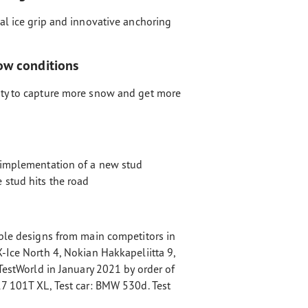
al ice grip and innovative anchoring
ow conditions
ity to capture more snow and get more
 implementation of a new stud
 stud hits the road
able designs from main competitors in
-Ice North 4, Nokian Hakkapeliitta 9,
 TestWorld in January 2021 by order of
17 101T XL, Test car: BMW 530d. Test