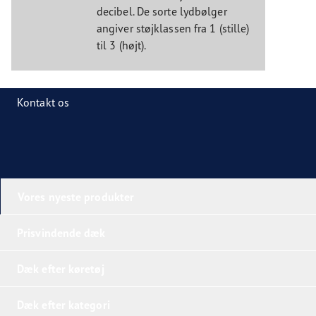
decibel. De sorte lydbølger
angiver støjklassen fra 1 (stille)
til 3 (højt).
Kontakt os
Vores nyeste produkter
Prisvindende dæk
Dæk efter køretøj
Dæk efter kategori