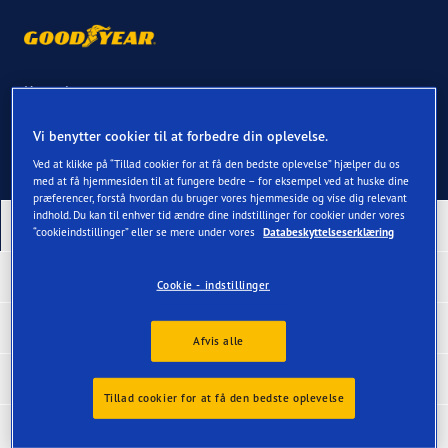
Kontakt os
Vi benytter cookier til at forbedre din oplevelse.
Ved at klikke på “Tillad cookier for at få den bedste oplevelse” hjælper du os
med at få hjemmesiden til at fungere bedre – for eksempel ved at huske dine
præferencer, forstå hvordan du bruger vores hjemmeside og vise dig relevant
indhold. Du kan til enhver tid ændre dine indstillinger for cookier under vores
Vores nyeste produkter
“cookieindstillinger” eller se mere under vores
Databeskyttelseserklæring
Prisvindende dæk
Cookie - indstillinger
Dæk efter køretøj
Afvis alle
Dæk efter kategori
Tillad cookier for at få den bedste oplevelse
Mere Goodyear