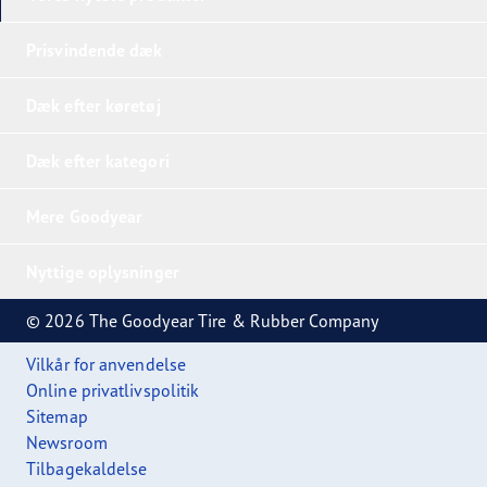
Prisvindende dæk
Dæk efter køretøj
Dæk efter kategori
Mere Goodyear
Nyttige oplysninger
© 2026 The Goodyear Tire & Rubber Company
Vilkår for anvendelse
Online privatlivspolitik
Sitemap
Newsroom
Tilbagekaldelse