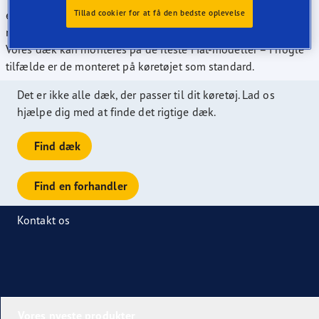
er førende på markedet, hvad angår antallet af dækstørrelser
Tillad cookier for at få den bedste oplevelse
med "A"-klassificeringen i de europæiske dækmærkninger.
Vores dæk kan monteres på de fleste Fiat-modeller – i nogle
tilfælde er de monteret på køretøjet som standard.
Det er ikke alle dæk, der passer til dit køretøj. Lad os
hjælpe dig med at finde det rigtige dæk.
Find dæk
Find en forhandler
Kontakt os
Vores nyeste produkter