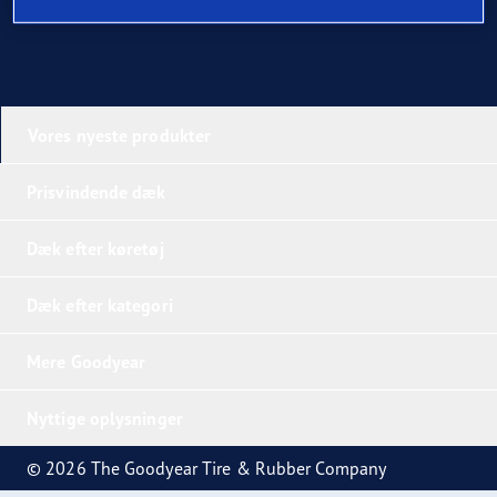
Vores nyeste produkter
Prisvindende dæk
Dæk efter køretøj
Dæk efter kategori
Mere Goodyear
Nyttige oplysninger
© 2026 The Goodyear Tire & Rubber Company