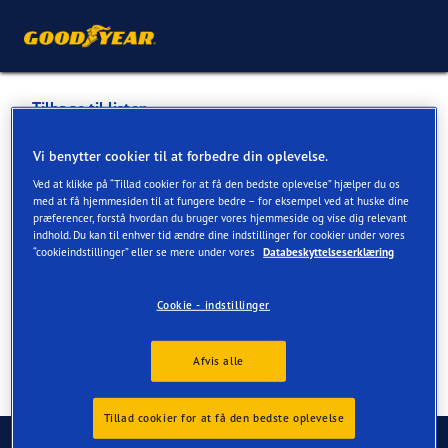
Tilbage til listen
AGN THISTED
Vi benytter cookier til at forbedre din oplevelse.
Ved at klikke på “Tillad cookier for at få den bedste oplevelse” hjælper du os
med at få hjemmesiden til at fungere bedre – for eksempel ved at huske dine
Tjenester tilgængelige online og i butik
præferencer, forstå hvordan du bruger vores hjemmeside og vise dig relevant
indhold. Du kan til enhver tid ændre dine indstillinger for cookier under vores
“cookieindstillinger” eller se mere under vores
Databeskyttelseserklæring
Kontaktoplysninger
Tjenester
Cookie - indstillinger
Afvis alle
Tillad cookier for at få den bedste oplevelse
Kontakt os