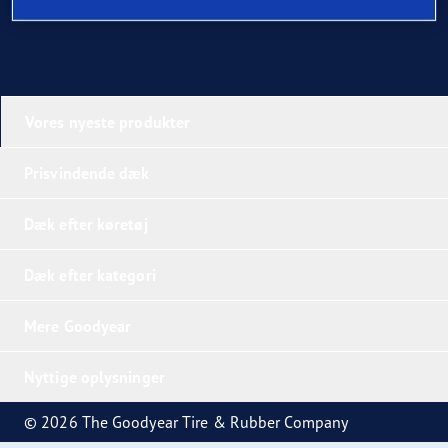
Vores nyeste produkter
Prisvindende dæk
Dæk efter køretøj
Dæk efter kategori
Mere Goodyear
Nyttige oplysninger
© 2026 The Goodyear Tire & Rubber Company