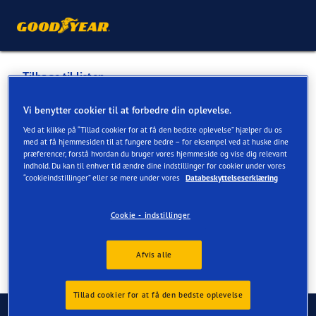
Tilbage til listen
PEDERSEN & NIELSEN
Vi benytter cookier til at forbedre din oplevelse.
Ved at klikke på “Tillad cookier for at få den bedste oplevelse” hjælper du os
med at få hjemmesiden til at fungere bedre – for eksempel ved at huske dine
Tjenester tilgængelige online og i butik
præferencer, forstå hvordan du bruger vores hjemmeside og vise dig relevant
indhold. Du kan til enhver tid ændre dine indstillinger for cookier under vores
“cookieindstillinger” eller se mere under vores
Databeskyttelseserklæring
Kontaktoplysninger
Tjenester
Anmeldelser
Cookie - indstillinger
Afvis alle
Tillad cookier for at få den bedste oplevelse
Kontakt os