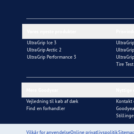
Vores nyeste produkter
Prisvin
UltraGrip Ice 3
UltraGrip
UltraGrip Arctic 2
UltraGri
UltraGrip Performance 3
UltraGrip
Tire Tes
Mere Goodyear
Nyttige 
Vejledning til køb af dæk
Kontakt 
Find en forhandler
Goodyea
Stillinge
Vilkår for anvendelse
Online privatlivspolitik
Sitema