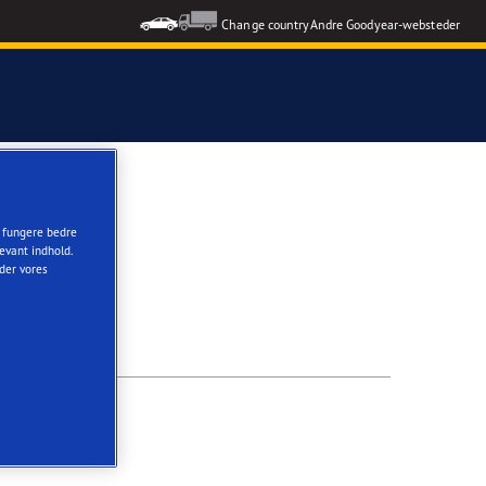
Change country
Andre Goodyear-websteder
t fungere bedre
evant indhold.
nder vores