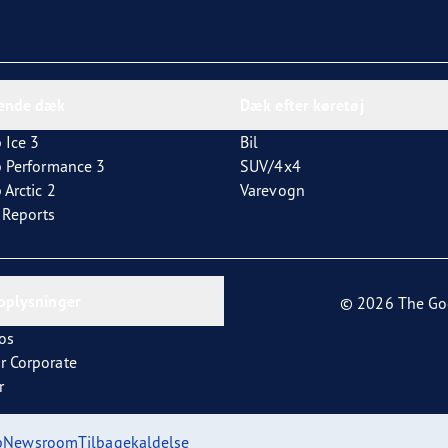
dende dæk
Dæk efter køretøj
 Ice 3
Bil
p Performance 3
SUV/4x4
 Arctic 2
Varevogn
t Reports
oplysninger
© 2026 The Go
os
r Corporate
r
p
Newsroom
Tilbagekaldelse