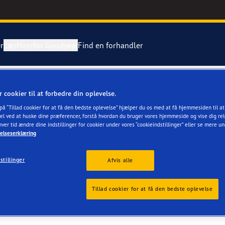
r
Lær
Hvorfor Goodyear
Find en forhandler
tning af dæk
ientgrip Performance 2
r cookier til at forbedre din oplevelse.
ENTER I/S
 på “Tillad cookier for at få den bedste oplevelse” hjælper du os med at få hjemmesiden til a
ing af en punktering
e F1 Asymmetric 6
el ved at huske dine præferencer, forstå hvordan du bruger vores hjemmeside og vise dig rel
hver tid ændre dine indstillinger for cookier under vores “cookieindstillinger” eller se mere u
elseserklæring
Grip Ice 3
stillinger
Afvis alle
or 4Seasons GEN-3
r
Tillad cookier for at få den bedste oplevelse
aGrip Performance 3