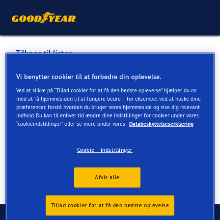
Tilbage til listen
AUTO-FORUM ROSKILDE
Vi benytter cookier til at forbedre din oplevelse.
Ved at klikke på “Tillad cookier for at få den bedste oplevelse” hjælper du os
med at få hjemmesiden til at fungere bedre – for eksempel ved at huske dine
Tjenester tilgængelige online og i butik
præferencer, forstå hvordan du bruger vores hjemmeside og vise dig relevant
indhold. Du kan til enhver tid ændre dine indstillinger for cookier under vores
“cookieindstillinger” eller se mere under vores
Databeskyttelseserklæring
Kontaktoplysninger
Tjenester
Cookie - indstillinger
Afvis alle
Tillad cookier for at få den bedste oplevelse
Kontakt os