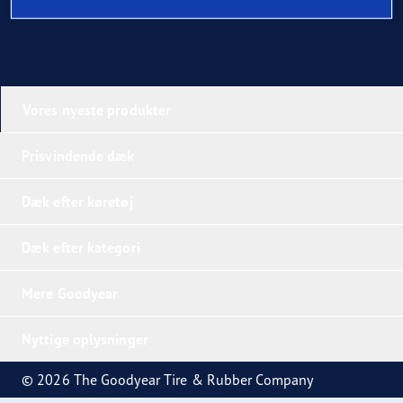
Vores nyeste produkter
Prisvindende dæk
Dæk efter køretøj
Dæk efter kategori
Mere Goodyear
Nyttige oplysninger
© 2026 The Goodyear Tire & Rubber Company