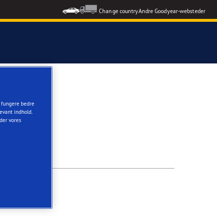
Change country
Andre Goodyear-websteder
t fungere bedre
evant indhold.
nder vores