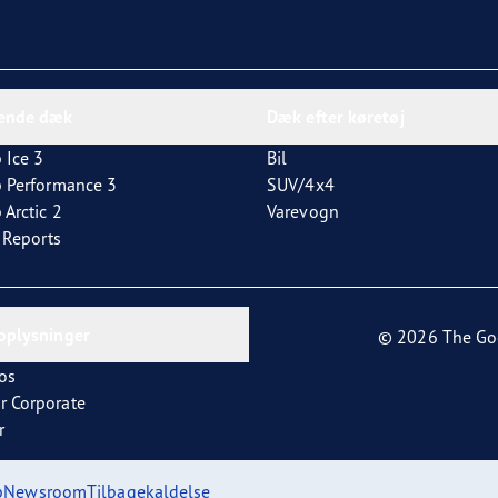
dende dæk
Dæk efter køretøj
 Ice 3
Bil
p Performance 3
SUV/4x4
 Arctic 2
Varevogn
t Reports
oplysninger
© 2026 The Go
os
r Corporate
r
p
Newsroom
Tilbagekaldelse