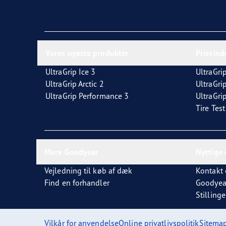
Vores nyeste produkter
Prisvin
UltraGrip Ice 3
UltraGrip
UltraGrip Arctic 2
UltraGri
UltraGrip Performance 3
UltraGrip
Tire Tes
Mere Goodyear
Nyttige 
Vejledning til køb af dæk
Kontakt 
Find en forhandler
Goodyea
Stillinge
Vilkår for anvendelse
Online privatlivspolitik
Sitema