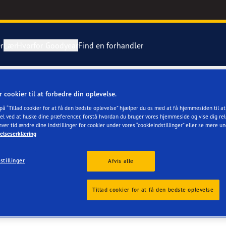
r
Lær
Hvorfor Goodyear
Find en forhandler
tning af dæk
ientgrip Performance 2
r cookier til at forbedre din oplevelse.
 på “Tillad cookier for at få den bedste oplevelse” hjælper du os med at få hjemmesiden til a
ing af en punktering
e F1 Asymmetric 6
el ved at huske dine præferencer, forstå hvordan du bruger vores hjemmeside og vise dig rel
hver tid ændre dine indstillinger for cookier under vores “cookieindstillinger” eller se mere u
elseserklæring
Grip Ice 3
stillinger
Afvis alle
or 4Seasons GEN-3
r
Tillad cookier for at få den bedste oplevelse
aGrip Performance 3