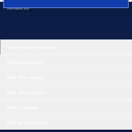
Kontakt os
Vores nyeste produkter
Prisvindende dæk
Dæk efter køretøj
Dæk efter kategori
Mere Goodyear
Nyttige oplysninger