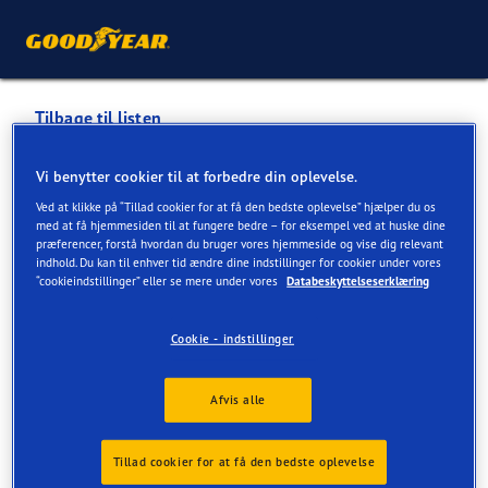
Tilbage til listen
SEMLER MOBILITY RISSKOV
Vi benytter cookier til at forbedre din oplevelse.
A/S
Ved at klikke på “Tillad cookier for at få den bedste oplevelse” hjælper du os
med at få hjemmesiden til at fungere bedre – for eksempel ved at huske dine
præferencer, forstå hvordan du bruger vores hjemmeside og vise dig relevant
indhold. Du kan til enhver tid ændre dine indstillinger for cookier under vores
Tjenester tilgængelige online og i butik
“cookieindstillinger” eller se mere under vores
Databeskyttelseserklæring
Cookie - indstillinger
Kontaktoplysninger
Tjenester
Afvis alle
Tillad cookier for at få den bedste oplevelse