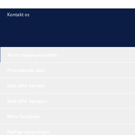
Kontakt os
Vores nyeste produkter
Prisvindende dæk
Dæk efter køretøj
Dæk efter kategori
Mere Goodyear
Nyttige oplysninger