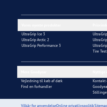
Vores nyeste produkter
Prisvin
UltraGrip Ice 3
UltraGrip
UltraGrip Arctic 2
UltraGri
UltraGrip Performance 3
UltraGrip
Tire Tes
Mere Goodyear
Nyttige 
Vejledning til køb af dæk
Kontakt 
Find en forhandler
Goodyea
Stillinge
Vilkår for anvendelse
Online privatlivspolitik
Sitema