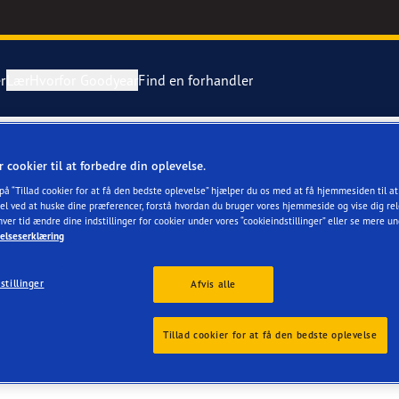
r
Lær
Hvorfor Goodyear
Find en forhandler
tning af dæk
ientgrip Performance 2
r cookier til at forbedre din oplevelse.
TERGAARD A/S
 på “Tillad cookier for at få den bedste oplevelse” hjælper du os med at få hjemmesiden til a
ing af en punktering
e F1 Asymmetric 6
el ved at huske dine præferencer, forstå hvordan du bruger vores hjemmeside og vise dig rel
hver tid ændre dine indstillinger for cookier under vores “cookieindstillinger” eller se mere u
elseserklæring
Grip Ice 3
stillinger
Afvis alle
or 4Seasons GEN-3
r
Tillad cookier for at få den bedste oplevelse
aGrip Performance 3