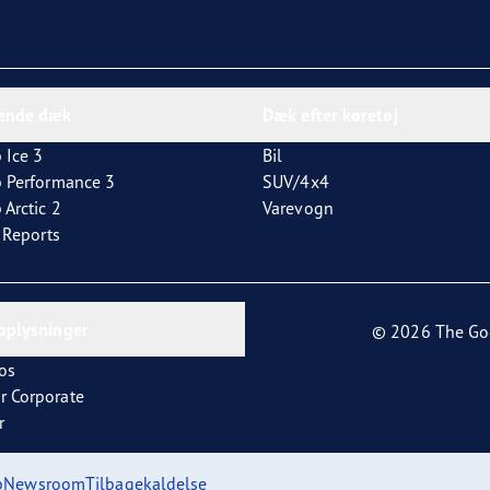
dende dæk
Dæk efter køretøj
 Ice 3
Bil
p Performance 3
SUV/4x4
 Arctic 2
Varevogn
t Reports
oplysninger
© 2026 The Go
os
r Corporate
r
p
Newsroom
Tilbagekaldelse