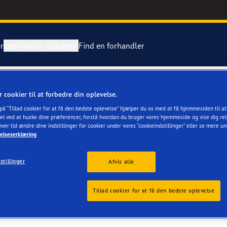
r
Lær
Hvorfor Goodyear
Find en forhandler
tning af dæk
ientgrip Performance 2
r cookier til at forbedre din oplevelse.
K. B. Larsen
 på “Tillad cookier for at få den bedste oplevelse” hjælper du os med at få hjemmesiden til a
ing af en punktering
e F1 Asymmetric 6
el ved at huske dine præferencer, forstå hvordan du bruger vores hjemmeside og vise dig rel
hver tid ændre dine indstillinger for cookier under vores “cookieindstillinger” eller se mere u
elseserklæring
Grip Ice 3
stillinger
Afvis alle
or 4Seasons GEN-3
r
Anmeldelser
Tillad cookier for at få den bedste oplevelse
aGrip Performance 3