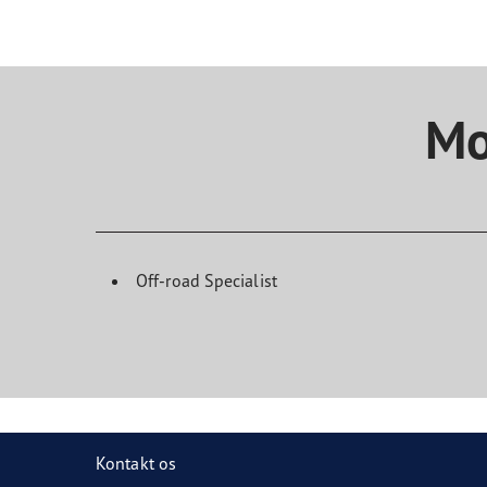
Ordliste for dæk
Goodyear RACING
Mo
Off-road Specialist
Kontakt os