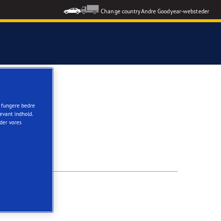
Change country
Andre Goodyear-websteder
t fungere bedre
evant indhold.
nder vores