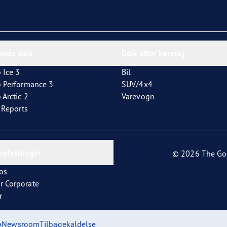
dende dæk
Dæk efter køretøj
 Ice 3
Bil
p Performance 3
SUV/4x4
 Arctic 2
Varevogn
t Reports
oplysninger
© 2026 The Go
os
r Corporate
r
p
Newsroom
Tilbagekaldelse