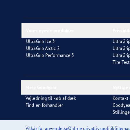
Vores nyeste produkter
Prisvin
UltraGrip Ice 3
UltraGrip
UltraGrip Arctic 2
UltraGri
UltraGrip Performance 3
UltraGrip
Tire Tes
Mere Goodyear
Nyttige 
Vejledning til køb af dæk
Kontakt 
Find en forhandler
Goodyea
Stillinge
Vilkår for anvendelse
Online privatlivspolitik
Sitema