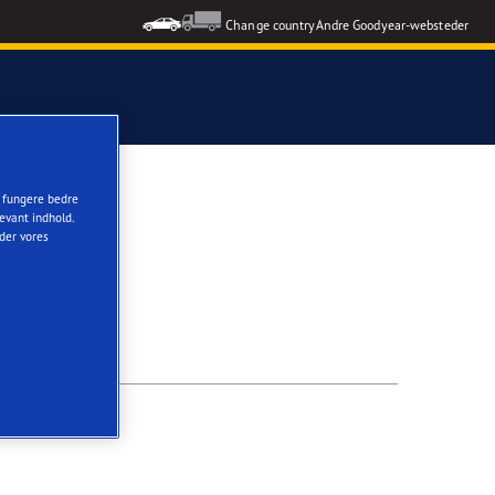
Change country
Andre Goodyear-websteder
t fungere bedre
evant indhold.
nder vores