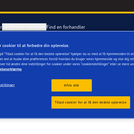
r
Lær
Hvorfor Goodyear
Find en forhandler
r cookier til at forbedre din oplevelse.
tning af dæk
ientgrip Performance 2
 på “Tillad cookier for at få den bedste oplevelse” hjælper du os med at få hjemmesiden til a
el ved at huske dine præferencer, forstå hvordan du bruger vores hjemmeside og vise dig rel
 - NÆSTVED
hver tid ændre dine indstillinger for cookier under vores “cookieindstillinger” eller se mere u
ing af en punktering
e F1 Asymmetric 6
elseserklæring
stillinger
Grip Ice 3
Afvis alle
or 4Seasons GEN-3
Tillad cookier for at få den bedste oplevelse
aGrip Performance 3