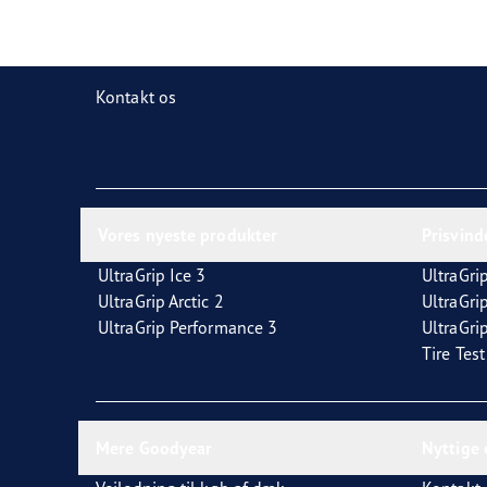
Ordliste for dæk
Goodyear RACING
Kontakt os
Vores nyeste produkter
Prisvin
UltraGrip Ice 3
UltraGrip
UltraGrip Arctic 2
UltraGri
UltraGrip Performance 3
UltraGrip
Tire Tes
Mere Goodyear
Nyttige 