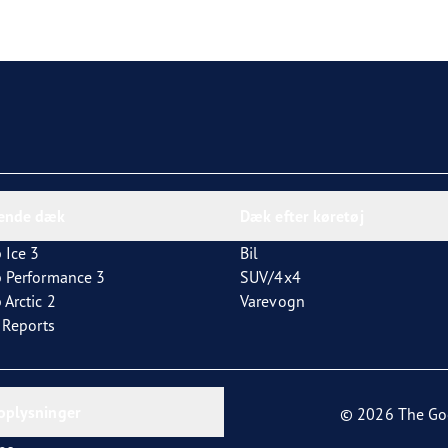
dende dæk
Dæk efter køretøj
 Ice 3
Bil
p Performance 3
SUV/4x4
 Arctic 2
Varevogn
t Reports
oplysninger
© 2026 The Go