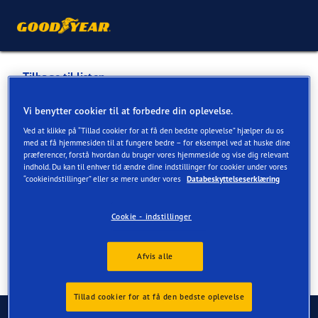
Tilbage til listen
AGN LEMVIG
Vi benytter cookier til at forbedre din oplevelse.
Ved at klikke på “Tillad cookier for at få den bedste oplevelse” hjælper du os
med at få hjemmesiden til at fungere bedre – for eksempel ved at huske dine
Tjenester tilgængelige online og i butik
præferencer, forstå hvordan du bruger vores hjemmeside og vise dig relevant
indhold. Du kan til enhver tid ændre dine indstillinger for cookier under vores
“cookieindstillinger” eller se mere under vores
Databeskyttelseserklæring
Kontaktoplysninger
Tjenester
Cookie - indstillinger
Afvis alle
Tillad cookier for at få den bedste oplevelse
Kontakt os