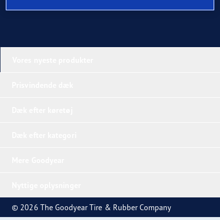
Vores nyeste produkter
Prisvindende dæk
Dæk efter køretøj
Dæk efter kategori
Mere Goodyear
Nyttige oplysninger
© 2026 The Goodyear Tire & Rubber Company