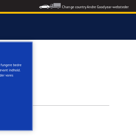
Change country
Andre Goodyear-websteder
t fungere bedre
evant indhold.
nder vores