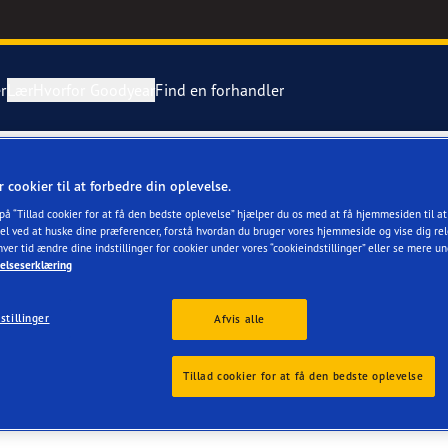
r
Lær
Hvorfor Goodyear
Find en forhandler
tning af dæk
ientgrip Performance 2
r cookier til at forbedre din oplevelse.
DBORG
 på “Tillad cookier for at få den bedste oplevelse” hjælper du os med at få hjemmesiden til a
ing af en punktering
e F1 Asymmetric 6
el ved at huske dine præferencer, forstå hvordan du bruger vores hjemmeside og vise dig rel
hver tid ændre dine indstillinger for cookier under vores “cookieindstillinger” eller se mere u
elseserklæring
Grip Ice 3
stillinger
Afvis alle
or 4Seasons GEN-3
r
Tillad cookier for at få den bedste oplevelse
aGrip Performance 3