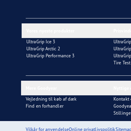
Vores nyeste produkter
Prisvin
UltraGrip Ice 3
UltraGrip
UltraGrip Arctic 2
UltraGri
UltraGrip Performance 3
UltraGrip
Tire Tes
Mere Goodyear
Nyttige 
Vejledning til køb af dæk
Kontakt 
Find en forhandler
Goodyea
Stillinge
Vilkår for anvendelse
Online privatlivspolitik
Sitema