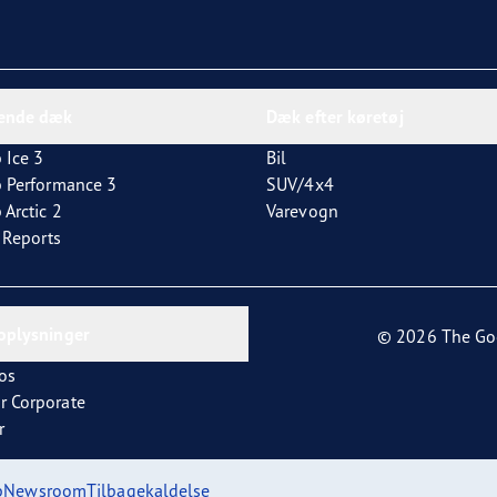
dende dæk
Dæk efter køretøj
 Ice 3
Bil
p Performance 3
SUV/4x4
 Arctic 2
Varevogn
t Reports
oplysninger
© 2026 The Go
os
r Corporate
r
p
Newsroom
Tilbagekaldelse