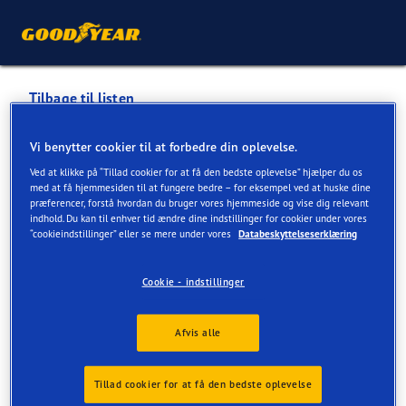
Tilbage til listen
DIN BILPARTNER DIN BIL
Vi benytter cookier til at forbedre din oplevelse.
DOKTOR HORBELEV
Ved at klikke på “Tillad cookier for at få den bedste oplevelse” hjælper du os
med at få hjemmesiden til at fungere bedre – for eksempel ved at huske dine
præferencer, forstå hvordan du bruger vores hjemmeside og vise dig relevant
indhold. Du kan til enhver tid ændre dine indstillinger for cookier under vores
Tjenester tilgængelige online og i butik
“cookieindstillinger” eller se mere under vores
Databeskyttelseserklæring
Cookie - indstillinger
Kontaktoplysninger
Tjenester
Afvis alle
Tillad cookier for at få den bedste oplevelse