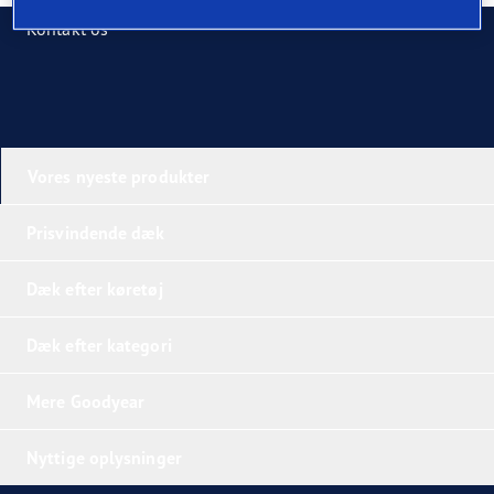
Kontakt os
Vores nyeste produkter
Prisvindende dæk
Dæk efter køretøj
Dæk efter kategori
Mere Goodyear
Nyttige oplysninger