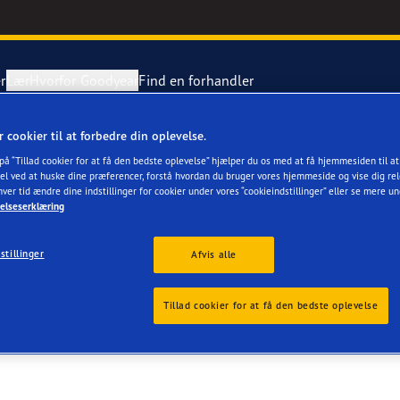
r
Lær
Hvorfor Goodyear
Find en forhandler
r cookier til at forbedre din oplevelse.
tning af dæk
ientgrip Performance 2
 på “Tillad cookier for at få den bedste oplevelse” hjælper du os med at få hjemmesiden til a
el ved at huske dine præferencer, forstå hvordan du bruger vores hjemmeside og vise dig rel
hver tid ændre dine indstillinger for cookier under vores “cookieindstillinger” eller se mere u
ing af en punktering
e F1 Asymmetric 6
elseserklæring
stillinger
Grip Ice 3
Afvis alle
or 4Seasons GEN-3
Tillad cookier for at få den bedste oplevelse
aGrip Performance 3