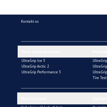
Ordliste for dæk
Goodyear RACING
Kontakt os
Vores nyeste produkter
Prisvin
UltraGrip Ice 3
UltraGrip
UltraGrip Arctic 2
UltraGri
UltraGrip Performance 3
UltraGrip
Tire Tes
Mere Goodyear
Nyttige 