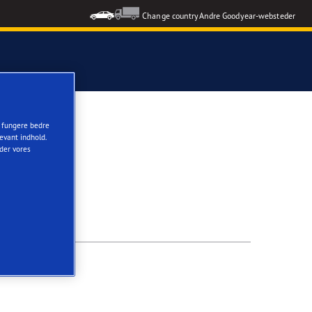
Change country
Andre Goodyear-websteder
t fungere bedre
evant indhold.
nder vores