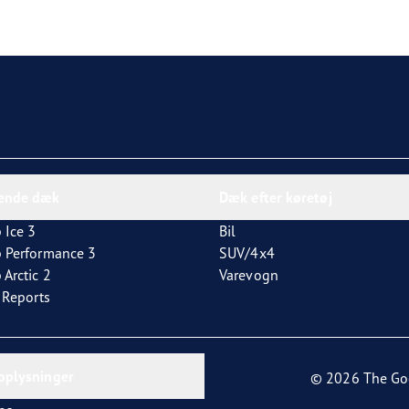
dende dæk
Dæk efter køretøj
 Ice 3
Bil
p Performance 3
SUV/4x4
 Arctic 2
Varevogn
t Reports
oplysninger
© 2026 The Go