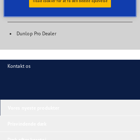
Tillad cookier for at få den bedste oplevelse
Motorcycle Dealer Features
Dunlop Pro Dealer
Kontakt os
Vores nyeste produkter
Prisvindende dæk
Dæk efter køretøj