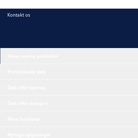
Kontakt os
Vores nyeste produkter
Prisvindende dæk
Dæk efter køretøj
Dæk efter kategori
Mere Goodyear
Nyttige oplysninger