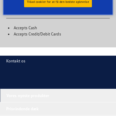
Tillad cookier for at få den bedste oplevelse
Kundefaciliteter
Accepts Cash
Accepts Credit/Debit Cards
Kontakt os
Vores nyeste produkter
Prisvindende dæk