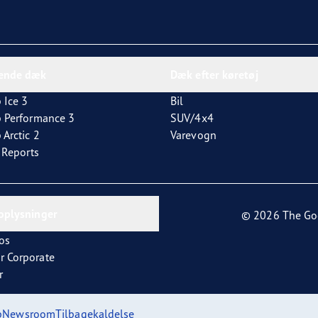
dende dæk
Dæk efter køretøj
 Ice 3
Bil
p Performance 3
SUV/4x4
 Arctic 2
Varevogn
t Reports
oplysninger
© 2026 The Go
os
r Corporate
r
p
Newsroom
Tilbagekaldelse