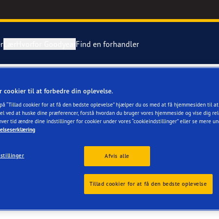
r
Lær
Hvorfor Goodyear
Find en forhandler
tning af dæk
ientgrip Performance 2
r cookier til at forbedre din oplevelse.
 på “Tillad cookier for at få den bedste oplevelse” hjælper du os med at få hjemmesiden til a
ing af en punktering
e F1 Asymmetric 6
el ved at huske dine præferencer, forstå hvordan du bruger vores hjemmeside og vise dig rel
hver tid ændre dine indstillinger for cookier under vores “cookieindstillinger” eller se mere u
elseserklæring
Grip Ice 3
stillinger
Afvis alle
or 4Seasons GEN-3
r
Tillad cookier for at få den bedste oplevelse
aGrip Performance 3