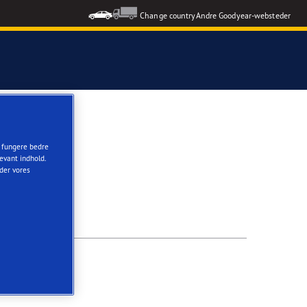
Change country
Andre Goodyear-websteder
t fungere bedre
evant indhold.
nder vores