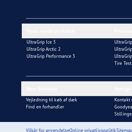
Vores nyeste produkter
Prisvin
UltraGrip Ice 3
UltraGrip
UltraGrip Arctic 2
UltraGri
UltraGrip Performance 3
UltraGrip
Tire Tes
Mere Goodyear
Nyttige 
Vejledning til køb af dæk
Kontakt 
Find en forhandler
Goodyea
Stillinge
Vilkår for anvendelse
Online privatlivspolitik
Sitema