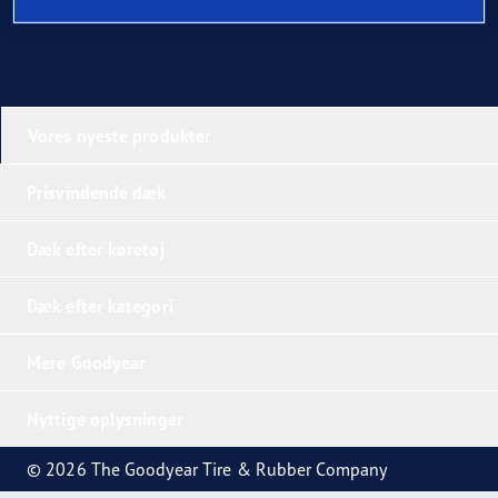
Vores nyeste produkter
Prisvindende dæk
Dæk efter køretøj
Dæk efter kategori
Mere Goodyear
Nyttige oplysninger
© 2026 The Goodyear Tire & Rubber Company