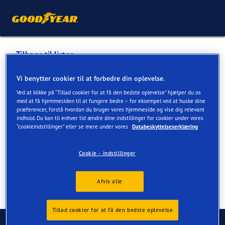
Tilbage til listen
STORGAARD BILER A/S
Vi benytter cookier til at forbedre din oplevelse.
Ved at klikke på “Tillad cookier for at få den bedste oplevelse” hjælper du os
med at få hjemmesiden til at fungere bedre – for eksempel ved at huske dine
Tjenester tilgængelige online og i butik
præferencer, forstå hvordan du bruger vores hjemmeside og vise dig relevant
indhold. Du kan til enhver tid ændre dine indstillinger for cookier under vores
“cookieindstillinger” eller se mere under vores
Databeskyttelseserklæring
Kontaktoplysninger
Tjenester
Cookie - indstillinger
Afvis alle
Tillad cookier for at få den bedste oplevelse
Kontakt os