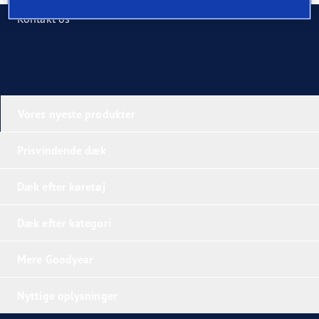
Kontakt os
Vores nyeste produkter
Prisvindende dæk
Dæk efter køretøj
Dæk efter kategori
Mere Goodyear
Nyttige oplysninger