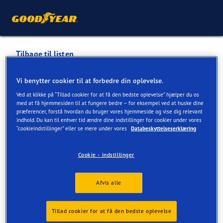
Tilbage til listen
QUICKPOINT A/S -
Vi benytter cookier til at forbedre din oplevelse.
BIRKERØD
Ved at klikke på “Tillad cookier for at få den bedste oplevelse” hjælper du os
med at få hjemmesiden til at fungere bedre – for eksempel ved at huske dine
præferencer, forstå hvordan du bruger vores hjemmeside og vise dig relevant
indhold. Du kan til enhver tid ændre dine indstillinger for cookier under vores
Tjenester tilgængelige online og i butik
“cookieindstillinger” eller se mere under vores
Databeskyttelseserklæring
Cookie - indstillinger
Kontaktoplysninger
Tjenester
Afvis alle
Tillad cookier for at få den bedste oplevelse