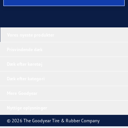
Vores nyeste produkter
Prisvindende dæk
Dæk efter køretøj
Dæk efter kategori
Mere Goodyear
Nyttige oplysninger
© 2026 The Goodyear Tire & Rubber Company