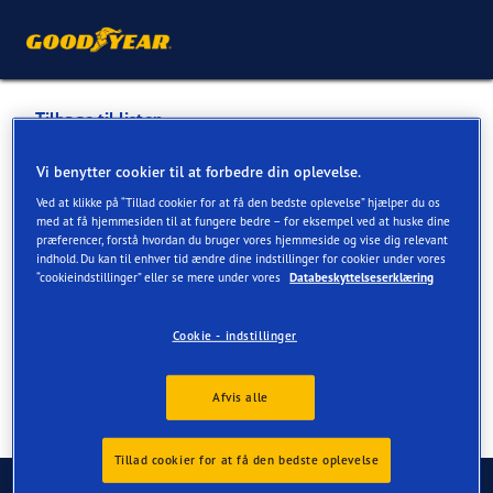
Tilbage til listen
ENGROSHJUL A/S
Vi benytter cookier til at forbedre din oplevelse.
Ved at klikke på “Tillad cookier for at få den bedste oplevelse” hjælper du os
med at få hjemmesiden til at fungere bedre – for eksempel ved at huske dine
Tjenester tilgængelige online og i butik
præferencer, forstå hvordan du bruger vores hjemmeside og vise dig relevant
indhold. Du kan til enhver tid ændre dine indstillinger for cookier under vores
“cookieindstillinger” eller se mere under vores
Databeskyttelseserklæring
Kontaktoplysninger
Tjenester
Cookie - indstillinger
Afvis alle
Tillad cookier for at få den bedste oplevelse
Kontakt os