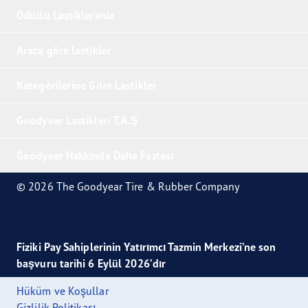
Ödüllü Lastiklerimiz
Araca göre lastikler
Kategorilerine Göre Lastikler
Goodyear Lastikleri T.A.Ş
Goodyear Hakkında Daha Fazlası
© 2026 The Goodyear Tire & Rubber Company
Fiziki Pay Sahiplerinin Yatırımcı Tazmin Merkezi’ne son
başvuru tarihi 6 Eylül 2026’dır
Hüküm ve Koşullar
Gizlilik Politikası