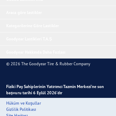
Araca göre lastikler
Kategorilerine Göre Lastikler
Goodyear Lastikleri T.A.Ş
Goodyear Hakkında Daha Fazlası
© 2026 The Goodyear Tire & Rubber Company
Fiziki Pay Sahiplerinin Yatırımcı Tazmin Merkezi’ne son
başvuru tarihi 6 Eylül 2026’dır
Hüküm ve Koşullar
Gizlilik Politikası
Site Haritası