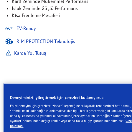
Karlı Zeminde Mükemmel Performans
Islak Zeminde Güçlü Performans
Kısa Frenleme Mesafesi
EV-Ready
RIM PROTECTION Teknolojisi
Karda Yol Tutuş
Açıklama
Deneyiminizi iyileştirmek için çerezleri kullanıyoruz.
En iyi deneyim için çerezlere izin ver” seçeneğine tıklayarak, tercihlerinizi hatırlamak,
Goodyear UltraGrip Performance 3,
sitemizi nasıl kullandığınızı anlamak ve size ilgili içerik göstermek gibi konularda site
kış performansını ön planda tutan,
daha iyi çalışmasına yardımcı oluyorsunuz. Çerez ayarlarınızı istediğiniz zaman “çerez
ayarları” bölümünden değiştirebilir veya daha fazla bilgiyi şurada bulabilirsiniz:
Gizli
soğuk hava koşullarında güvenli
politikası