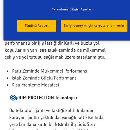
yol tutuşu ve güçlü çekiş arayan
sürücüler için mükemmel bir
Tanımlama Bilgisi Ayarları
seçenektir.
Tümünü Reddet
En iyi deneyim için çerezlere izin verin
Goodyear UltraGrip Performance 3, binek araçlarda
ve SUV’larda kullanılmak üzere tasarlanmış yüksek
performanslı bir kış lastiğidir. Karlı ve buzlu yol
koşullarının yanı sıra ıslak zeminde de mükemmel
çekiş ve yol tutuşu sağlamak üzere tasarlanmıştır.
Karlı Zeminde Mükemmel Performans
Islak Zeminde Güçlü Performans
Kısa Frenleme Mesafesi
RIM PROTECTION Teknolojisi
Bu teknoloji, jantı ve lastiği kaldırımlardan
koruyan, jantın yakınında, yanağın alt kısmında
yer alan daha kalın bir kısımla ilgilidir. Son