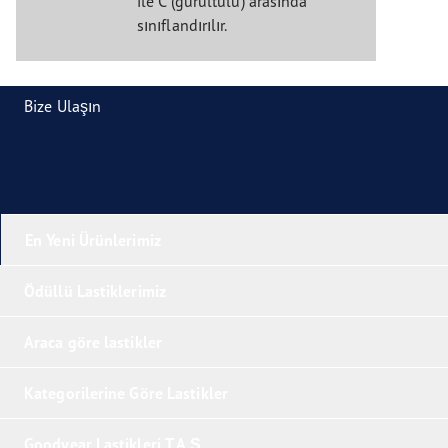
ile C (gürültülü) arasında
sınıflandırılır.
Bize Ulaşın
En Yeni Ürünlerimiz
Ödüllü Lastiklerimiz
Araca göre lastikler
Kategorilerine Göre Lastikler
Goodyear Lastikleri T.A.Ş