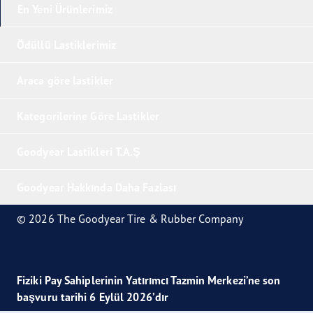
En Yeni Ürünlerimiz
Ödüllü Lastiklerimiz
Araca göre lastikler
Kategorilerine Göre Lastikler
Goodyear Lastikleri T.A.Ş
Goodyear Hakkında Daha Fazlası
© 2026 The Goodyear Tire & Rubber Company
Fiziki Pay Sahiplerinin Yatırımcı Tazmin Merkezi’ne son
başvuru tarihi 6 Eylül 2026’dır