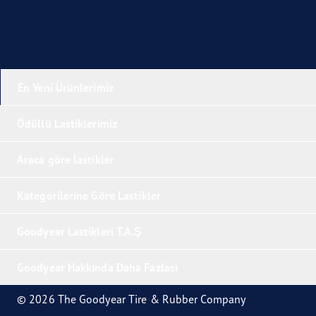
En Yeni Ürünlerimiz
Ödüllü Lastiklerimiz
Araca göre lastikler
Kategorilerine Göre Lastikler
Goodyear Lastikleri T.A.Ş
Goodyear Hakkında Daha Fazlası
© 2026 The Goodyear Tire & Rubber Company