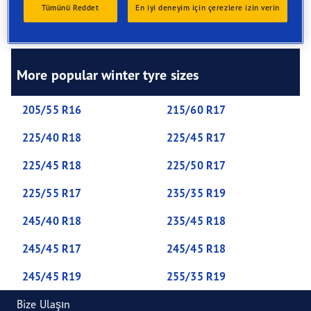
extra cuts in the tread called ‘sipes’. These provide extra
Tümünü Reddet
En iyi deneyim için çerezlere izin verin
bite to grip winter roads, hills and sharp corners, and
remove build-ups of snow.
More popular winter tyre sizes
205/55 R16
215/60 R17
225/40 R18
225/45 R17
225/45 R18
225/50 R17
225/55 R17
235/35 R19
245/40 R18
235/45 R18
245/45 R17
245/45 R18
245/45 R19
255/35 R19
Bize Ulaşın