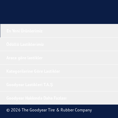
En Yeni Ürünlerimiz
Ödüllü Lastiklerimiz
Araca göre lastikler
Kategorilerine Göre Lastikler
Goodyear Lastikleri T.A.Ş
Goodyear Hakkında Daha Fazlası
© 2026 The Goodyear Tire & Rubber Company