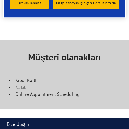
Bir hizmet seçin ve bu hizmeti sunan bir bayi bulun.
Tümünü Reddet
En iyi deneyim için çerezlere izin verin
Ziyaret rezervasyonu yapmak için doğrudan seçilen
hizmet noktasıyla iletişime geçin
Müşteri olanakları
Kredi Kartı
Nakit
Online Appointment Scheduling
Bize Ulaşın