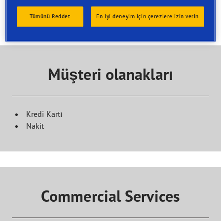
Bir hizmet seçin ve bu hizmeti sunan bir bayi bulun.
Ziyaret rezervasyonu yapmak için doğrudan seçilen
Tümünü Reddet
En iyi deneyim için çerezlere izin verin
hizmet noktasıyla iletişime geçin
Müşteri olanakları
Kredi Kartı
Nakit
Commercial Services