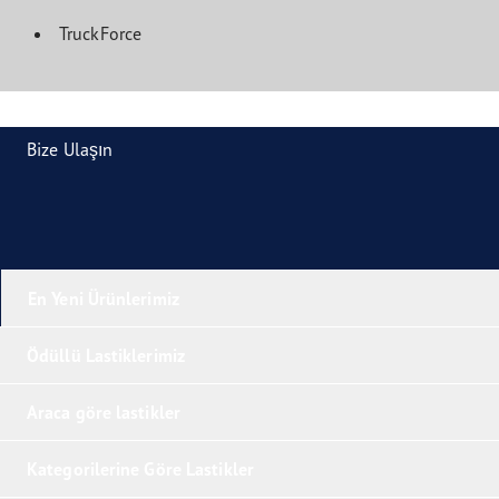
TruckForce
Bize Ulaşın
En Yeni Ürünlerimiz
Ödüllü Lastiklerimiz
Araca göre lastikler
Kategorilerine Göre Lastikler