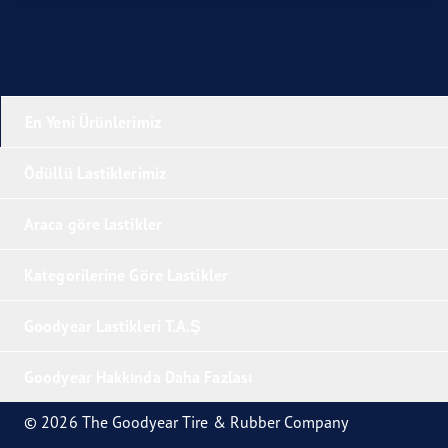
En Yeni Ürünlerimiz
Ödüllü Lastiklerimiz
Araca göre lastikler
Kategorilerine Göre Lastikler
Goodyear Lastikleri T.A.Ş
Goodyear Hakkında Daha Fazlası
© 2026 The Goodyear Tire & Rubber Company