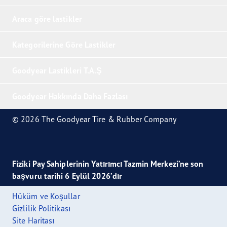
Araca göre lastikler
Kategorilerine Göre Lastikler
Goodyear Lastikleri T.A.Ş
Goodyear Hakkında Daha Fazlası
© 2026 The Goodyear Tire & Rubber Company
Fiziki Pay Sahiplerinin Yatırımcı Tazmin Merkezi’ne son
başvuru tarihi 6 Eylül 2026’dır
Hüküm ve Koşullar
Gizlilik Politikası
Site Haritası