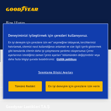
Bize Ulaşın
Deneyiminizi iyileştirmek için çerezleri kullanıyoruz.
En iyi deneyim için çerezlere izin ver” seçeneğine tıklayarak, tercihlerinizi
hatırlamak, sitemizi nasıl kullandığınızı anlamak ve size ilgili içerik göstermek
gibi konularda sitenin daha iyi çalışmasına yardımcı oluyorsunuz. Çerez
ayarlarınızı istediğiniz zaman “çerez ayarları” bölümünden değiştirebilir veya
En Yeni Ürünlerimiz
daha fazla bilgiyi şurada bulabilirsiniz:
Gizlilik politikası
Ödüllü Lastiklerimiz
Tanımlama Bilgisi Ayarları
Araca göre lastikler
Tümünü Reddet
En iyi deneyim için çerezlere izin verin
Kategorilerine Göre Lastikler
Goodyear Lastikleri T.A.Ş