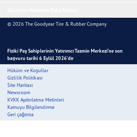
Goodyear Hakkında Daha Fazlası
© 2026 The Goodyear Tire & Rubber Company
Fiziki Pay Sahiplerinin Yatırımcı Tazmin Merkezi’ne son
başvuru tarihi 6 Eylül 2026’dır
Hüküm ve Koşullar
Gizlilik Politikası
Site Haritası
Newsroom
KVKK Aydınlatma Metinleri
Kamuyu Bilgilendirme
Geri çağırma