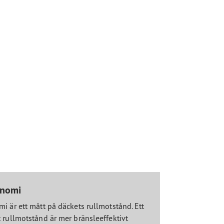
onomi
i är ett mått på däckets rullmotstånd. Ett
 rullmotstånd är mer bränsleeffektivt