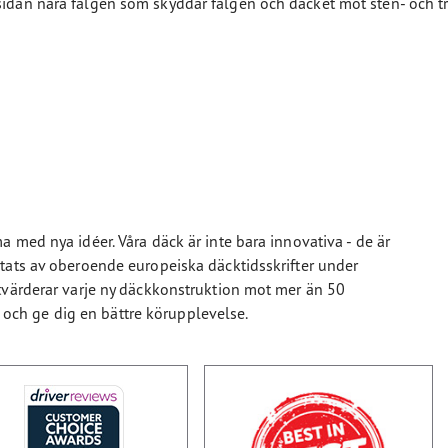
sidan nära fälgen som skyddar fälgen och däcket mot sten- och tr
 med nya idéer. Våra däck är inte bara innovativa - de är
tats av oberoende europeiska däcktidsskrifter under
tvärderar varje ny däckkonstruktion mot mer än 50
et och ge dig en bättre körupplevelse.