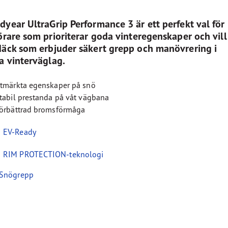
year Eagle-däck
dyear UltraGrip Performance 3 är ett perfekt val för
förare som prioriterar goda vinteregenskaper och vill
däck som erbjuder säkert grepp och manövrering i
ka vinterväglag.
tmärkta egenskaper på snö
tabil prestanda på våt vägbana
örbättrad bromsförmåga
EV-Ready
RIM PROTECTION-teknologi
Snögrepp