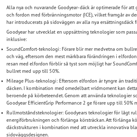
Alla nya och nuvarande Goodyear-däck är optimerade för att 
och fordon med förbränningsmotor (ICE), vilket framgår av 
har introducerats på sidoväggen av alla nya ersättningsdäck 
Goodyear har utvecklat en uppsättning teknologier som passa
inklusive:
SoundComfort-teknologi: Förare blir mer medvetna om bullre
och väg, eftersom den mest märkbara förändringen i elfordon är 
resan med elfordon förblir så tyst som möjligt har SoundComf
bullret med upp till 50%.
Mileage Plus-teknologi: Eftersom elfordon är tyngre än traditi
däcken. I kombination med omedelbart vridmoment kan detta o
beroende på körbeteendet. Genom att använda teknologier so
Goodyear EfficientGrip Performance 2 ge förare upp till 50% m
Rullmotståndsteknologier: Goodyears teknologier för lågt rull
energiförbrukningen och förlänga körsträckan. Att förlänga 
däckstrukturen i kombination med att utveckla innovativa bl
sidoväggsdesignen.