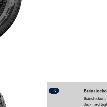
Bränsleek
C
Bränsleekonom
däck med lågt