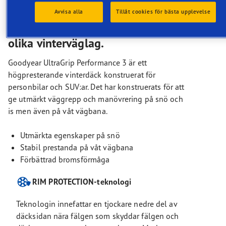
prioriterar goda vinteregenskaper
och vill ha däck som erbjuder
Avvisa alla
Tillåt cookies för bästa upplevelse
säkert grepp och manövrering i
olika vinterväglag.
Goodyear UltraGrip Performance 3 är ett
högpresterande vinterdäck konstruerat för
personbilar och SUV:ar. Det har konstruerats för att
ge utmärkt väggrepp och manövrering på snö och
is men även på våt vägbana.
Utmärkta egenskaper på snö
Stabil prestanda på våt vägbana
Förbättrad bromsförmåga
RIM PROTECTION-teknologi
Teknologin innefattar en tjockare nedre del av
däcksidan nära fälgen som skyddar fälgen och