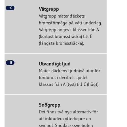
C
Våtgrepp
Våtgrepp mäter däckets
bromsförmåga på vått underlag.
Våtgrepp anges i klasser från A
(kortast bromssträcka) till E
(längsta bromssträcka).
B
Utvändigt ljud
Mäter däckens ljudnivå utanför
fordonet i decibel. Ljudet
klassas från A (tyst) till C (högt).
Snögrepp
Det finns två nya alternativ för
att inkludera ytterligare en
symbol. Snödäckssymbolen