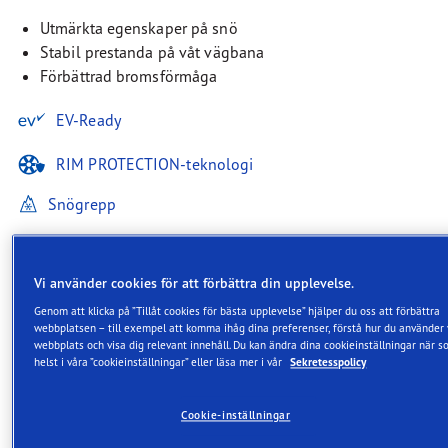
Utmärkta egenskaper på snö
Stabil prestanda på våt vägbana
Förbättrad bromsförmåga
EV-Ready
RIM PROTECTION-teknologi
Snögrepp
Vi använder cookies för att förbättra din upplevelse.
Genom att klicka på ”Tillåt cookies för bästa upplevelse” hjälper du oss att förbättra
Beskrivning
webbplatsen – till exempel att komma ihåg dina preferenser, förstå hur du använder 
webbplats och visa dig relevant innehåll. Du kan ändra dina cookieinställningar när 
helst i våra ”cookieinställningar” eller läsa mer i vår
Sekretesspolicy
Goodyear UltraGrip Performance 3
är ett perfekt val för bilförare som
Cookie-inställningar