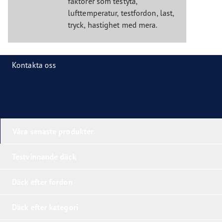
faktorer som testyta,
lufttemperatur, testfordon, last,
tryck, hastighet med mera.
Kontakta oss
Våra senaste produkter
Testvinnande däck
Däck efter fordon
Däck efter kategori