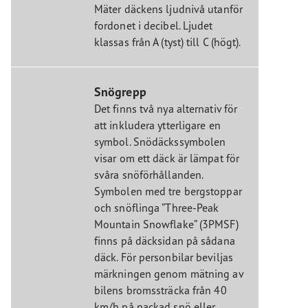
Mäter däckens ljudnivå utanför
fordonet i decibel. Ljudet
klassas från A (tyst) till C (högt).
Snögrepp
Det finns två nya alternativ för
att inkludera ytterligare en
symbol. Snödäckssymbolen
visar om ett däck är lämpat för
svåra snöförhållanden.
Symbolen med tre bergstoppar
och snöflinga ”Three-Peak
Mountain Snowflake” (3PMSF)
finns på däcksidan på sådana
däck. För personbilar beviljas
märkningen genom mätning av
bilens bromssträcka från 40
km/h på packad snö eller