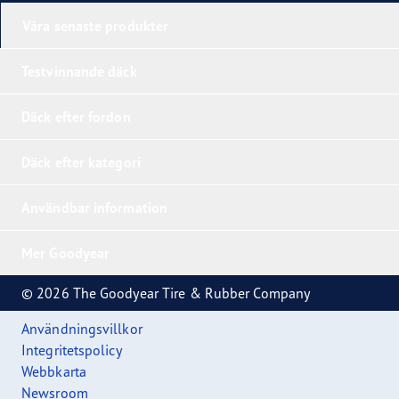
Våra senaste produkter
Testvinnande däck
Däck efter fordon
Däck efter kategori
Användbar information
Mer Goodyear
© 2026 The Goodyear Tire & Rubber Company
Användningsvillkor
Integritetspolicy
Webbkarta
Newsroom