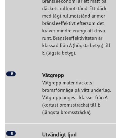
Bränsleekonomi är ett mått på
däckets rullmotstånd. Ett däck
med lågt rullmotstånd är mer
bränsleeffektivt eftersom det
kräver mindre energi att driva
runt. Bränsleeffektiviteten är
klassad från A (högsta betyg) till
E (lägsta betyg).
B
Våtgrepp
Våtgrepp mäter däckets
bromsförmåga på vått underlag.
Våtgrepp anges i klasser från A
(kortast bromssträcka) till E
(längsta bromssträcka).
B
Utvändigt ljud