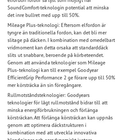
SoundComfort-teknologin potential att minska
det inre bullret med upp till 50%.
Mileage Plus-teknologi: Eftersom elfordon är
tyngre än traditionella fordon, kan det bli mer
slitage på däcken. I kombination med omedelbart
vridmoment kan detta orsaka att standarddäck
slits ut snabbare, beroende på körbeteendet.
Genom att använda teknologier som Mileage
Plus-teknologi kan till exempel Goodyear
EfficientGrip Performance 2 ge förare upp till 50%
mer körsträcka än sin föregångare.
Rullmotståndsteknologier: Goodyears
teknologier för lågt rullmotstånd bidrar till att
minska energiförbrukningen och förlänga
körsträckan. Att förlänga körsträckan kan uppnås
genom att optimera däckstrukturen i
kombination med att utveckla innovativa
blandningar och aerodynamiskt justera