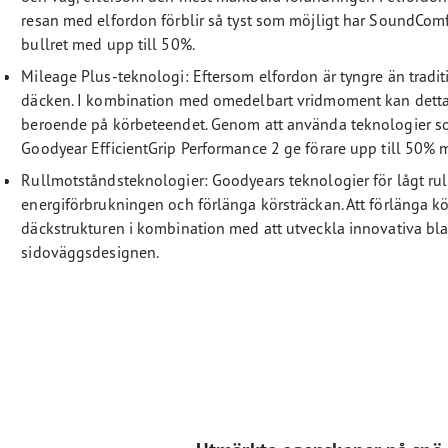
resan med elfordon förblir så tyst som möjligt har SoundComf
bullret med upp till 50%.
Mileage Plus-teknologi: Eftersom elfordon är tyngre än traditi
däcken. I kombination med omedelbart vridmoment kan detta o
beroende på körbeteendet. Genom att använda teknologier so
Goodyear EfficientGrip Performance 2 ge förare upp till 50% m
Rullmotståndsteknologier: Goodyears teknologier för lågt rull
energiförbrukningen och förlänga körsträckan. Att förlänga 
däckstrukturen i kombination med att utveckla innovativa bl
sidoväggsdesignen.