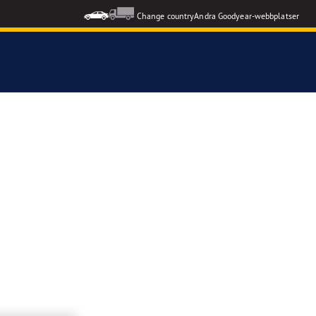
Change country
Andra Goodyear-webbplatser