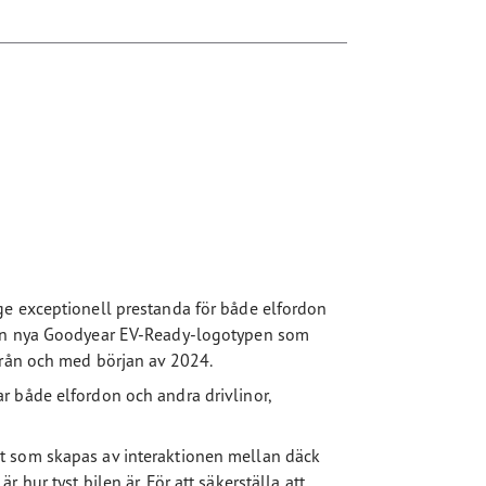
ge exceptionell prestanda för både elfordon
den nya Goodyear EV-Ready-logotypen som
från och med början av 2024.
r både elfordon och andra drivlinor,
t som skapas av interaktionen mellan däck
hur tyst bilen är. För att säkerställa att