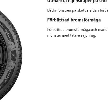
Utmärkta egenskaper på snö
Däckmönstren på skuldersidan förbä
Förbättrad bromsförmåga
Förbättrad bromsförmåga och manövr
mönster med tätare sajpning.