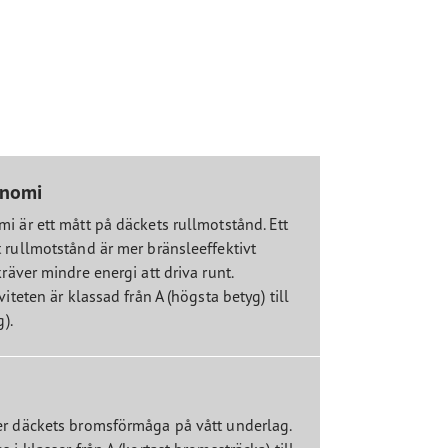
onomi
i är ett mått på däckets rullmotstånd. Ett
 rullmotstånd är mer bränsleeffektivt
räver mindre energi att driva runt.
viteten är klassad från A (högsta betyg) till
).
r däckets bromsförmåga på vått underlag.