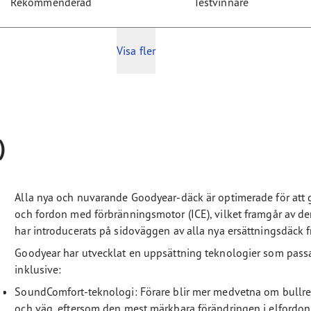
Rekommenderad
Testvinnare
Visa fler
)
Alla nya och nuvarande Goodyear-däck är optimerade för att 
och fordon med förbränningsmotor (ICE), vilket framgår av 
har introducerats på sidoväggen av alla nya ersättningsdäck 
Goodyear har utvecklat en uppsättning teknologier som passa
inklusive:
SoundComfort-teknologi: Förare blir mer medvetna om bullre
och väg, eftersom den mest märkbara förändringen i elfordon är 