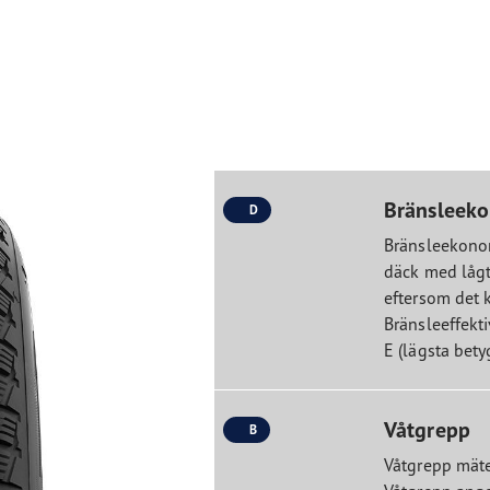
Bränsleek
D
Bränsleekonom
däck med lågt
eftersom det k
Bränsleeffekti
E (lägsta betyg
Våtgrepp
B
Våtgrepp mäte