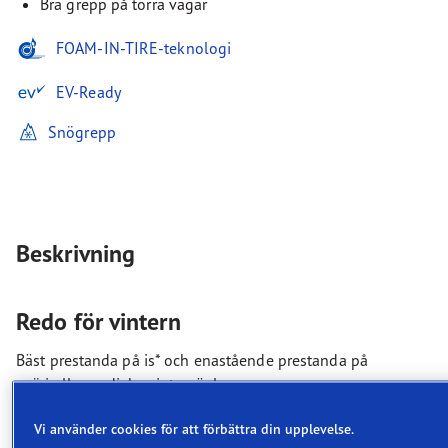
Bra grepp på torra vägar
FOAM-IN-TIRE-teknologi
EV-Ready
Snögrepp
Beskrivning
Redo för vintern
Bäst prestanda på is* och enastående prestanda på
snö i alla nordiska vinterväglag.
Bäst prestanda på is* och
Vi använder cookies för att förbättra din upplevelse.