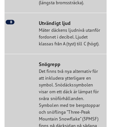
(längsta bromssträcka).
B
Utvändigt ljud
Mäter däckens ljudnivå utanför
fordonet i decibel. Ljudet
klassas från A (tyst) till C (högt).
Snögrepp
Det finns två nya alternativ för
att inkludera ytterligare en
symbol. Snödäckssymbolen
visar om ett däck är lämpat för
svåra snöförhållanden.
Symbolen med tre bergstoppar
och snöflinga ”Three-Peak
Mountain Snowflake” (3PMSF)
finns på däcksidan på sådana