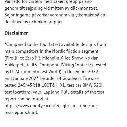
Var redo för vintern med säkert grepp på snö
genom tät sajpning vid mitten av däckmönstret.
Sajpningarna påverkar varandra via ytkontakt så att
de aktiveras och ökar greppet.
Disclaimer
*Compared to the four latest available designs from
main competitors in the Nordic friction segment
(Pirelli Ice Zero FR, Michelin X-Ice Snow, Nokian
Hakkapeliitta R5, ContinentalVikingContact7).Tested
by UTAC (formerly Test World) in December 2022
and January 2023 by order of Goodyear. Tire size
tested 245/45R18 100T&H XL, test car BMW 520i,
test location: Ivalo, Lapland. Full details of the test
report can be found at
https://www.goodyear.eu/en_gb/consumer/tire-
test-reports.html.