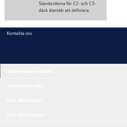
Standarderna för C2- och C3-
däck återstår att definiera.
Kontakta oss
Våra senaste produkter
Testvinnande däck
Däck efter fordon
Däck efter kategori