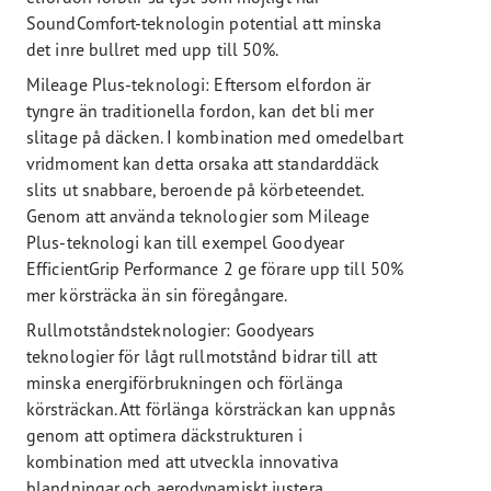
SoundComfort-teknologin potential att minska
det inre bullret med upp till 50%.
Mileage Plus-teknologi: Eftersom elfordon är
tyngre än traditionella fordon, kan det bli mer
slitage på däcken. I kombination med omedelbart
vridmoment kan detta orsaka att standarddäck
slits ut snabbare, beroende på körbeteendet.
Genom att använda teknologier som Mileage
Plus-teknologi kan till exempel Goodyear
EfficientGrip Performance 2 ge förare upp till 50%
mer körsträcka än sin föregångare.
Rullmotståndsteknologier: Goodyears
teknologier för lågt rullmotstånd bidrar till att
minska energiförbrukningen och förlänga
körsträckan. Att förlänga körsträckan kan uppnås
genom att optimera däckstrukturen i
kombination med att utveckla innovativa
blandningar och aerodynamiskt justera