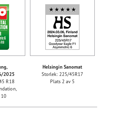
ung,
Helsingin Sanomat
 6/2025
Storlek: 225/45R17
/45 R18
Plats 2 av 5
ndation,
v 10