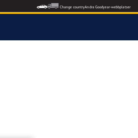
Change country
Andra Goodyear-webbplatser