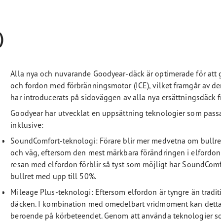
)
Alla nya och nuvarande Goodyear-däck är optimerade för att 
och fordon med förbränningsmotor (ICE), vilket framgår av 
har introducerats på sidoväggen av alla nya ersättningsdäck 
Goodyear har utvecklat en uppsättning teknologier som passa
inklusive:
SoundComfort-teknologi: Förare blir mer medvetna om bullre
och väg, eftersom den mest märkbara förändringen i elfordon är 
resan med elfordon förblir så tyst som möjligt har SoundComf
bullret med upp till 50%.
Mileage Plus-teknologi: Eftersom elfordon är tyngre än traditi
däcken. I kombination med omedelbart vridmoment kan detta o
beroende på körbeteendet. Genom att använda teknologier so