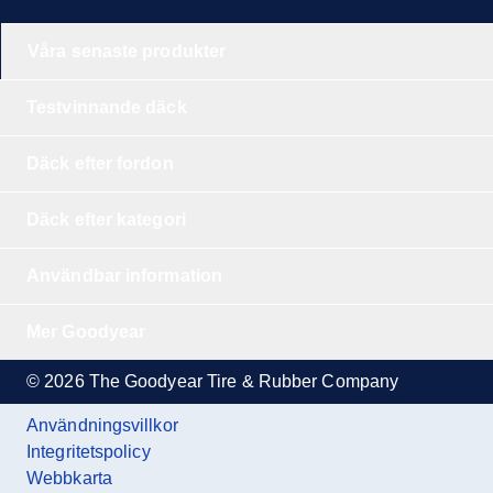
Våra senaste produkter
Testvinnande däck
Däck efter fordon
Däck efter kategori
Användbar information
Mer Goodyear
© 2026 The Goodyear Tire & Rubber Company
Användningsvillkor
Integritetspolicy
Webbkarta