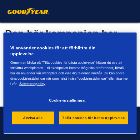
Den här kampanjen har
avslutats.
Vi använder cookies för att förbättra din
upplevelse.
Besök webbplatsen för att söka efter däck eller hitta din
Genom att klicka på ”Tillåt cookies för bästa upplevelse” hjälper du oss att
återförsäljare.
förbättra webbplatsen – till exempel att komma ihåg dina preferenser, förstå
hur du använder vår webbplats och visa dig relevant innehåll. Du kan ändra
Sök
Hitta din
dina cookieinställningar när som helst i våra ”cookieinställningar” eller läsa mer
i vår
Sekretesspolicy
däck
återförsäljare
Cookie-inställningar
Kontakta oss
Avvisa alla
Tillåt cookies för bästa upplevelse