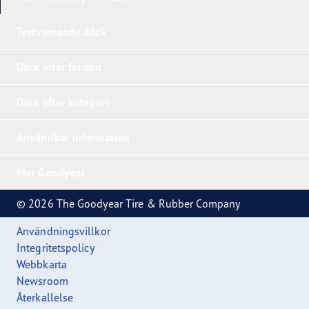
Testvinnande däck
Däck efter fordon
Däck efter kategori
Användbar information
Mer Goodyear
© 2026 The Goodyear Tire & Rubber Company
Användningsvillkor
Integritetspolicy
Webbkarta
Newsroom
Återkallelse