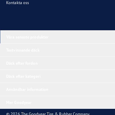
Kontakta oss
Våra senaste produkter
Testvinnande däck
Däck efter fordon
Däck efter kategori
Användbar information
Mer Goodyear
© 2026 The Goodyear Tire & Rubber Company